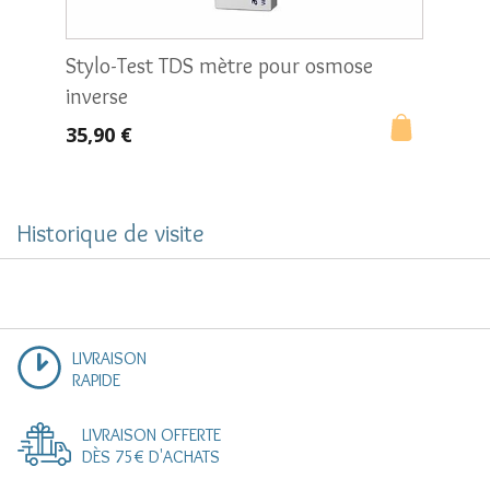
Stylo-Test TDS mètre pour osmose
Carto
inverse
d'alc
35,90 €
à partir
Historique de visite
LIVRAISON
RAPIDE
LIVRAISON OFFERTE
DÈS 75€ D'ACHATS