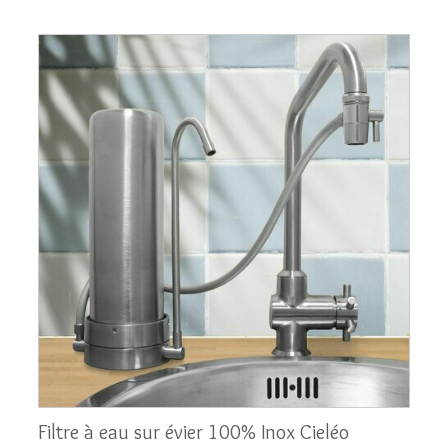
métaux lourds, chlore, etc. Bien qu’en France la
plupart des collectivités proposent une eau
respectant les normes sanitaires en vigueur, il
arrive que sa qualité varie d’une région à l’autre
et que des goûts désagréables persistent.
C’est pourquoi installer un filtre à eau au cœur de
votre cuisine représente une solution idéale. En
effet, il permet de débarrasser l’eau de la majorité
des polluants, tout en préservant les minéraux
essentiels. Avec les filtres à eau Cieléo, vous faites
un pas de plus vers un quotidien plus sain et plus
écologique.
Deux modèles de filtres sur évier pour un usage pratique
et modulable
Pour répondre à différents besoins et
configurations de cuisines, Cieléo a conçu deux
Filtre à eau sur évier 100% Inox Cieléo
filtres sur évier, qui s’installent directement au