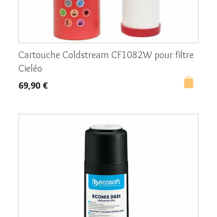
nettoyage sans gêne ni encombrement
supplémentaire.
Installation simple
: de la même manière
que les modèles sur évier, il se connecte
directement à votre arrivée d’eau via un
Cartouche Coldstream CF1082W pour filtre
petit dérivateur.
Cieléo
Polyvalence
: grâce à l’ABS alimentaire, ce
69,90 €
filtre reste léger et robuste, tout en offrant
des performances de filtration tout à fait
comparables aux modèles sur évier.
Le filtre double sous évier en ABS avec cartouche
Ecomix
Double performance
: composé de deux
porte-filtres, ce système vous permet d’aller
encore plus loin dans l’amélioration de la
qualité de votre eau. La cartouche Ecomix,
en particulier, agit efficacement pour