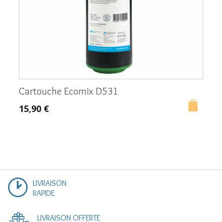
limiter la formation du calcaire
dans
votre circuit d’eau, préservant ainsi vos
appareils électroménagers.
Complémentarité des cartouches
:
associée à la Coldstream Max, cette
combinaison garantit une élimination
encore plus précise des polluants courants,
tout en s’attaquant spécifiquement au
Cartouche Ecomix D531
calcaire, véritable bête noire de nombreuses
15,90 €
régions.
Gain de place
: contrairement à certains
systèmes double-filtration encombrants, ce
modèle reste relativement compact et se
loge aisément dans votre meuble de cuisine,
sans compromettre l’espace de rangement.
LIVRAISON
RAPIDE
La cartouche Coldstream Max : le cœur de la filtration
Au-delà des caractéristiques propres à chaque
LIVRAISON OFFERTE