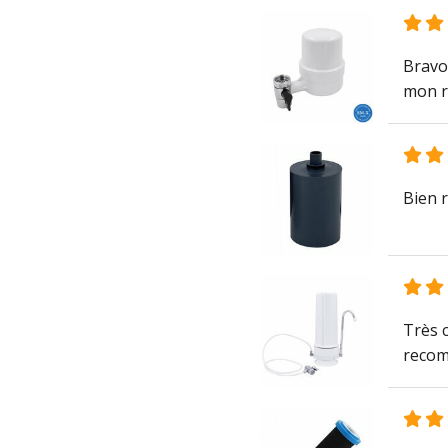
Bravo 
mon ro
Bien r
Très c
recom