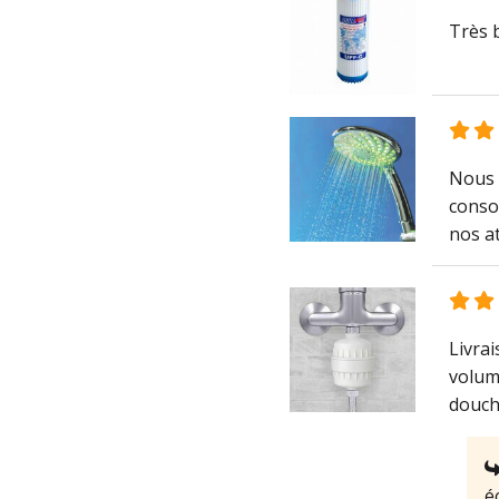
Très b
Nous 
conso
nos at
Livrai
volumi
douche
é