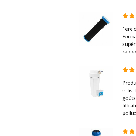
1ere comma
Format
supéri
rappor
Produi
colis.
goûts 
filtra
pollua