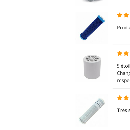
Produi
5 étoi
Chang
respec
Très s