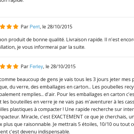
son rapide.
Perri
Par
, le
28/10/2015
on produit de bonne qualité. Livraison rapide. Il n'est enco
allation, je vous informerai par la suite.
Ferley
Par
, le
28/10/2015
comme beaucoup de gens je vais tous les 3 jours jeter mes p
que, du verre, des emballages en carton... Les poubelles recy
palement remplies... d'air. Pour les emballages en carton c'es
 les bouteilles en verre je ne vais pas m'aventurer à les casse
illes plastiques à compacter ! Une rapide recherche sur int
pacteur. Miracle, c'est EXACTEMENT ce que je cherchais, un 
x plus que raisonnable. Je mettrais 5 étoiles, 10/10 ou tout 
ent c'est devenu indispensable.