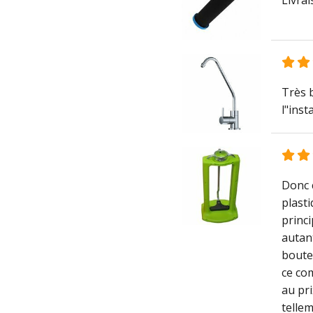
Livrai
Très b
l"inst
Donc 
plasti
princi
autant
boute
ce com
au pri
tellem