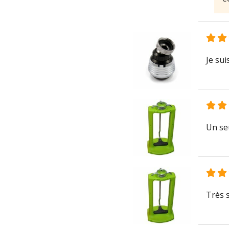
Je sui
Un se
Très s