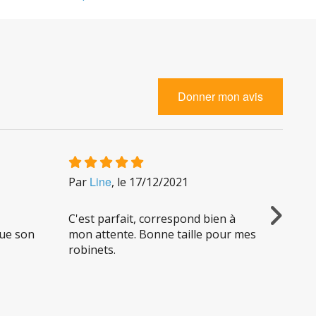
Donner mon avis
Line
P
Par
, le
17/12/2021
Par
5/02/
C'est parfait, correspond bien à
oue son
mon attente. Bonne taille pour mes
Délais
robinets.
qualit
réacti
ses cl