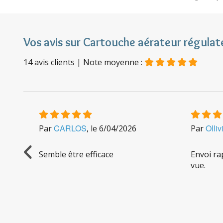
Vos avis sur Cartouche aérateur régulate
14
avis clients
| Note moyenne :
CARLOS
Olliv
Par
, le
6/04/2026
Par
e en
Semble être efficace
Envoi ra
n
vue.
ré une
/après
ort. Je