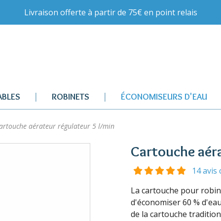
Livraison offerte à partir de 75€ en point relais
BLES
ROBINETS
ÉCONOMISEURS D'EAU
rtouche aérateur régulateur 5 l/min
Cartouche aéra
14 avis 
La cartouche pour robin
d'économiser 60 % d'eau
de la cartouche traditio