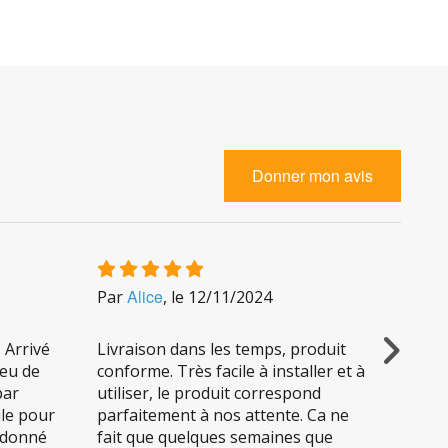
cuivre, les pesticides, les bactéries, le chlore, les
Donner mon avis
ultats une réduction de l’oxydation, l'atténuation du
voir tous les 6 à 12 mois. Le fonctionnement de cette
Alice
N
Par
, le
12/11/2024
Par
de 2 litres d'eau filtrée par minute à l'origine, diminue.
. Arrivé
Livraison dans les temps, produit
Les dé
 eu de
conforme. Très facile à installer et à
filtre
par
utiliser, le produit correspond
monter
ile pour
parfaitement à nos attente. Ca ne
nette
uple d'une longueur d'1 m (tubing) et d'un raccord
s donné
fait que quelques semaines que
de tex