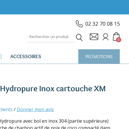
02 32 70 08 15
0
ACCESSOIRES
PROMOTIONS
er Hydropure Inox cartouche XM
clients
/
Donner mon avis
r Hydropure avec bol en inox 304 (partie supérieure)
uche de charbon actif de noix de coco compacté dans