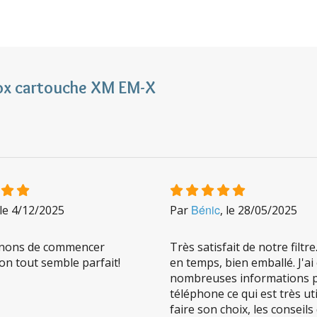
e filtration de très haut niveau notamment pour le plomb, le 
oir tableau des performances ci-dessous).
réduire le plastique, efficacité inchangée.
Inox cartouche XM EM-X
s effets suivants :
gats d'une dizaine à une centaine de molécules d'eau)
rincipe de résonance.
Ils redynamisent l’eau
, avec pour rés
té de l’eau
ation nominale de 10 000 litres. Son remplacement est à pré
Bénic
 le
4/12/2025
Par
, le
28/05/2025
e ne relargue pas les substances piégées
, seul le débit, 
nons de commencer
Très satisfait de notre filtre
inox XM EM-X
tion tout semble parfait!
en temps, bien emballé. J'ai
nombreuses informations 
sé de :
téléphone ce qui est très ut
∅ maxi 12 cm) équipé d'un col de cygne chromé, d'un tuyau so
faire son choix, les conseil