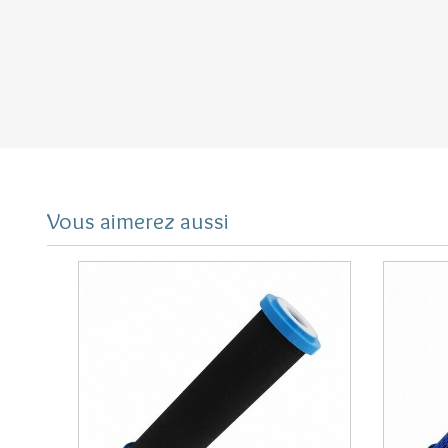
femelle M22/100 à visser au bout du robinet de 
Une cartouche Hydropure XM avec céramique act
Un adaptateur mâle/mâle M22x100 / M24x100 pour 
avec douchettes)
Une clé de serrage à utiliser lors du remplaceme
Une notice
Performances de la cartouche Hydropu
Vous aimerez aussi