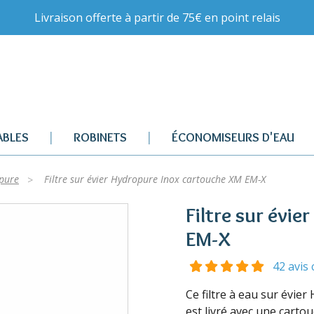
Livraison offerte à partir de 75€ en point relais
BLES
ROBINETS
ÉCONOMISEURS D'EAU
opure
Filtre sur évier Hydropure Inox cartouche XM EM-X
Filtre sur évi
EM-X
42 avis 
Ce filtre à eau sur évie
est livré avec une carto