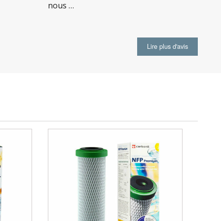
nous …
iletage femelle (robinets standards, non compatible
Lire plus d'avis