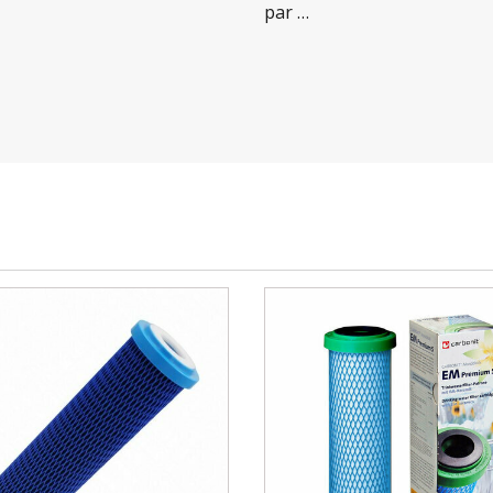
votre évier (robinets standards)
par …
ive EM-X en 9" 3/4
visser le raccord du filtre sur un robinet disposant d'un f
nt de la cartouche
re XM EM-X