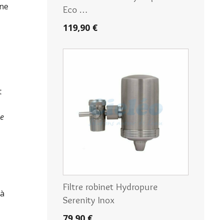
une
Eco …
119,90 €
t
ne
Filtre robinet Hydropure
 à
Serenity Inox
79,90 €