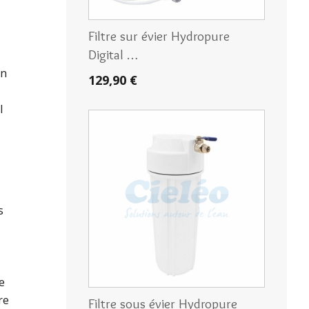
Filtre sur évier Hydropure
Digital …
on
129,90 €
l
s
e
re
Filtre sous évier Hydropure