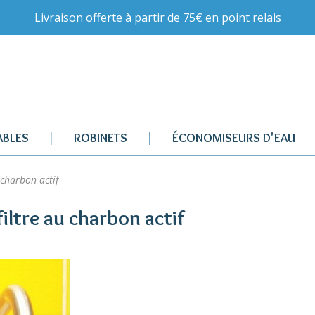
Livraison offerte à partir de 75€ en point relais
BLES
ROBINETS
ÉCONOMISEURS D'EAU
 charbon actif
filtre au charbon actif