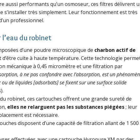
 être aussi performants qu’un osmoseur, ces filtres délivrent 
de s’installer très simplement. Leur fonctionnement est très
 d’un professionnel.
 l’eau du robinet
posées d’une poudre microscopique de
charbon actif de
t d’être cuite à haute température. Cette technologie perme
tion mécanique à 0,45 micromètre et une filtration par
dsorption, à ne pas confondre avec l’absorption, est un phénomè
ou de liquides [adsorbats] se fixent sur une surface solide
s
).
u du robinet, ces cartouches offrent une grande sureté de
ion,
elles ne relarguent pas les substances piégées
; leur
placement est nécessaire.
touches disposent d’une capacité de filtration allant de 1 500
alyses effectuées avec une cartouche Hyropure XM par des