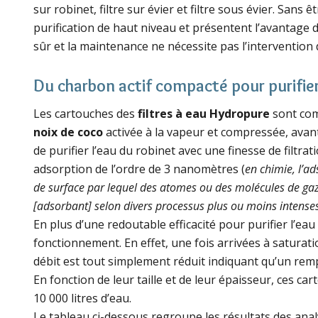
sur robinet, filtre sur évier et filtre sous évier. Sans
purification de haut niveau et présentent l’avantage 
sûr et la maintenance ne nécessite pas l’intervention
Du charbon actif compacté pour purifier
Les cartouches des
filtres à eau Hydropure
sont com
noix de coco
activée à la vapeur et compressée, avan
de purifier l’eau du robinet avec une finesse de filtra
adsorption de l’ordre de 3 nanomètres (
en chimie, l’a
de surface par lequel des atomes ou des molécules de gaz 
[adsorbant] selon divers processus plus ou moins intense
En plus d’une redoutable efficacité pour purifier l’ea
fonctionnement. En effet, une fois arrivées à saturat
débit est tout simplement réduit indiquant qu’un rem
En fonction de leur taille et de leur épaisseur, ces car
10 000 litres d’eau.
Le tableau ci-dessous regroupe les résultats des an