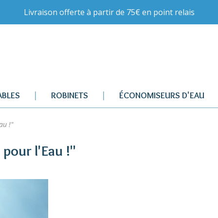
Livraison offerte à partir de 75€ en point relais
BLES
ROBINETS
ÉCONOMISEURS D'EAU
au !"
 pour l'Eau !"