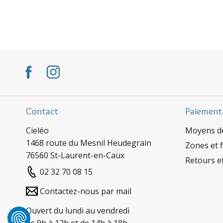
Contact
Paiement
Cieléo
Moyens d
1468 route du Mesnil Heudegrain
Zones et f
76560 St-Laurent-en-Caux
Retours e
02 32 70 08 15
Contactez-nous par mail
Ouvert du lundi au vendredi
de 9h à 12h et de 14h à 18h