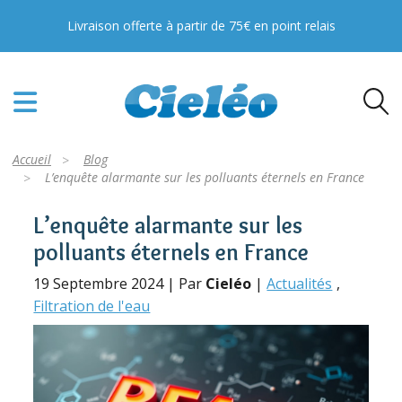
PFAS, TFA, Pesticides : toutes nos solutions
Livraison offerte à partir de 75€ en point relais
pour votre eau !
En savoir plus
Accueil
Blog
L’enquête alarmante sur les polluants éternels en France
L’enquête alarmante sur les
polluants éternels en France
19 Septembre 2024 | Par
Cieléo
|
Actualités
Filtration de l'eau