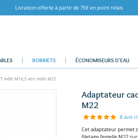
Livraison offerte à partir de 75€ en point relais
BLES
ROBINETS
ÉCONOMISEURS D'EAU
TT mâle M16,5 vers mâle M22
Adaptateur ca
M22
8 avis c
Cet adaptateur permet de
filetage femelle M22 su