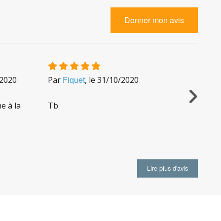
Donner mon avis
Fiquet
U
/2020
Par
, le
31/10/2020
Par
e à la
Tb
R.A.S.
Lire plus d'avis