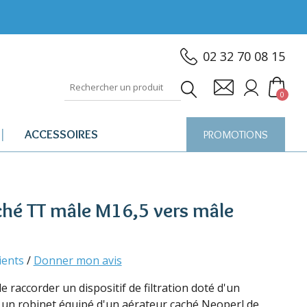
02 32 70 08 15
0
ACCESSOIRES
PROMOTIONS
ché TT mâle M16,5 vers mâle
lients
/
Donner mon avis
 raccorder un dispositif de filtration doté d'un
r un robinet équipé d'un aérateur caché Neoperl de