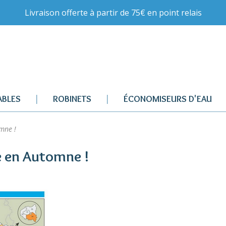
Livraison offerte à partir de 75€ en point relais
BLES
ROBINETS
ÉCONOMISEURS D'EAU
omne !
se en Automne !