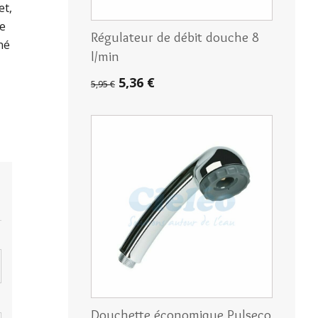
et,
re
Régulateur de débit douche 8
né
l/min
5,36 €
5,95 €
Douchette économique Pulseco