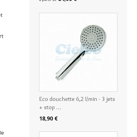
et
rt
Eco douchette 6,2 l/min - 3 jets
+ stop …
18,90 €
le