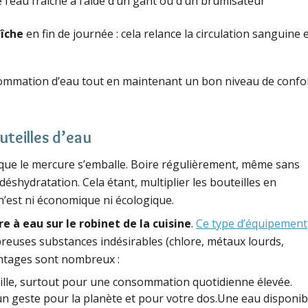
 l’eau fraîche à l’aide d’un gant ou d’un brumisateur
aîche
en fin de journée : cela relance la circulation sanguine 
sommation d’eau tout en maintenant un bon niveau de confo
teilles d’eau
sque le mercure s’emballe. Boire régulièrement, même sans
 déshydratation. Cela étant, multiplier les bouteilles en
 n’est ni économique ni écologique.
tre à eau sur le robinet de la cuisine
.
Ce type d’équipement
uses substances indésirables (chlore, métaux lourds,
antages sont nombreux :
teille, surtout pour une consommation quotidienne élevée.
 un geste pour la planète et pour votre dos.Une eau disponib