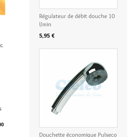
Régulateur de débit douche 10
l/min
5,95 €
c.
s
00
Douchette économique Pulseco