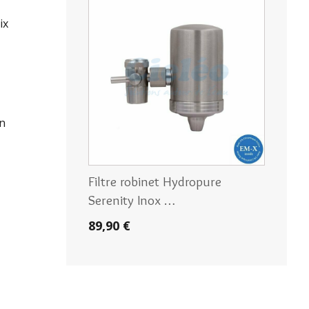
ix
en
Filtre robinet Hydropure
Serenity Inox …
89,90 €