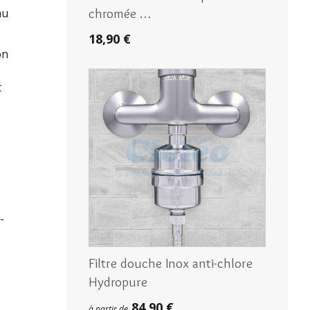
chromée …
au
18,90 €
on
t
-
Filtre douche Inox anti-chlore
Hydropure
84,90 €
à partir de