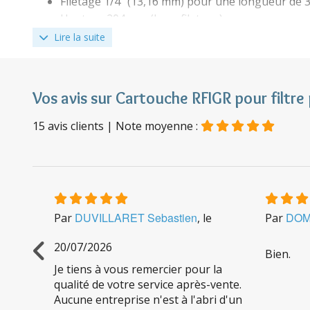
Filetage 1/4" (13,16 mm) pour une longueur de 
Hauteur 204 mm (hors filetage).
Épaisseur céramique 7 mm.
Lire la suite
Pores céramique 1 µm.
Poids charbon actif granulé 300 g.
Température de l'eau : 5°C à 35°C.
Vos avis sur Cartouche RFIGR pour filtre
Rendement (pour 2 cartouches) : 1,7 l/heure - Ré
La cartouche est conçue pour une utilisation de 
15
avis clients
| Note moyenne :
Notice cartouche RFIGR
Performances de la cartouche RFIGR
DUVILLARET Sebastien
DO
Les tests sont effectués sur 4 cartouches RFIGR. La ca
Par
, le
Par
concentrations autorisées (NSF ANSI standards 42, 53
20/07/2026
mon
Bien.
lage
Je tiens à vous remercier pour la
qualité de votre service après-vente.
Aucune entreprise n'est à l'abri d'un