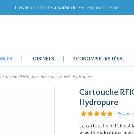
Livraison offerte à partir de 75€ en point relais
BLES
ROBINETS
ÉCONOMISEURS D'EAU
artouche RFIGR pour filtre par gravité Hydropure
Cartouche RFIG
Hydropure
15 avis 
La cartouche RFIGR est l
gravité Hydropure, mais e