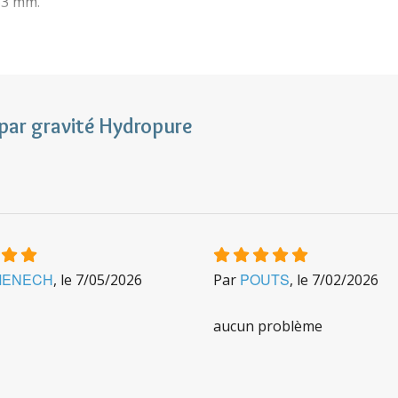
33 mm.
 par gravité Hydropure
servoir supérieur plein 2l en 20 min.
6 à 12 mois après sa mise en service.
MENECH
POUTS
pacité nominale pour 2 cartouches est de 1500 litres. Tous l
, le
7/05/2026
Par
, le
7/02/2026
, P231).
aucun problème