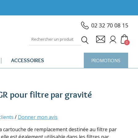
02 32 70 08 15
0
ACCESSOIRES
PROMOTIONS
R pour filtre par gravité
clients
/
Donner mon avis
a cartouche de remplacement destinée au filtre par
lle est également utilisable dans les filtres par