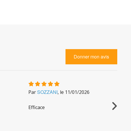
Donner mon avis
SOZZANI
L
es résultats après filtration sont conformes aux
Par
, le
11/01/2026
Par
Efficace
Très f