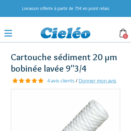
Livraison offerte à partir de 75€ en point relais
0
Cartouche sédiment 20 µm
bobinée lavée 9"3/4
4 avis clients
/
Donner mon avis