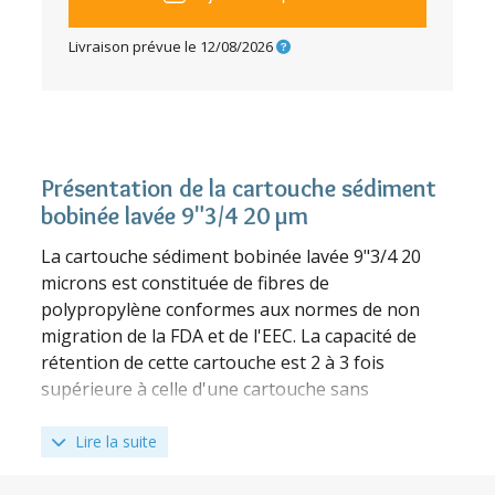
Livraison prévue le
12/08/2026
Présentation de la cartouche sédiment
bobinée lavée 9"3/4 20 µm
La cartouche sédiment bobinée lavée 9"3/4 20
microns est constituée de fibres de
polypropylène conformes aux normes de non
migration de la FDA et de l'EEC. La capacité de
rétention de cette cartouche est 2 à 3 fois
supérieure à celle d'une cartouche sans
structure.
Lire la suite
Adaptée à la filtration de l'eau du réseau et
de l'eau de pluie en cas d'utilisation de notre