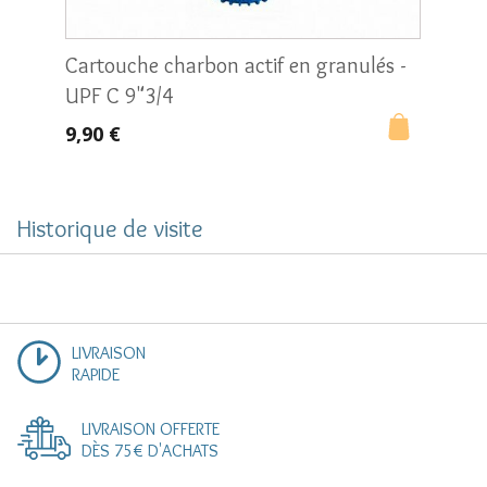
Cartouche charbon actif en granulés -
Carto
UPF C 9"3/4
stan
9,90 €
8,10 
Historique de visite
LIVRAISON
RAPIDE
LIVRAISON OFFERTE
DÈS 75€ D'ACHATS