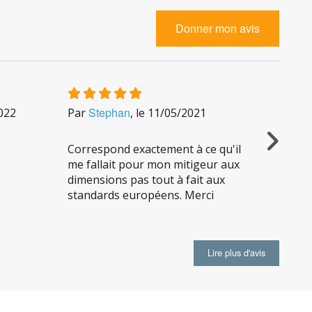
Donner mon avis
Stephan
gr
022
Par
, le
11/05/2021
Par
Correspond exactement à ce qu'il
Produi
me fallait pour mon mitigeur aux
dimensions pas tout à fait aux
standards européens. Merci
Lire plus d'avis