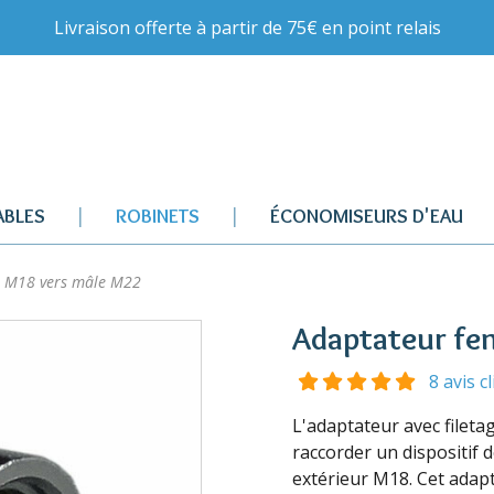
Livraison offerte à partir de 75€ en point relais
BLES
ROBINETS
ÉCONOMISEURS D'EAU
e M18 vers mâle M22
Adaptateur fe
8 avis c
L'adaptateur avec fileta
raccorder un dispositif d
extérieur M18. Cet adapt