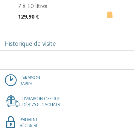
7 à 10 litres
réser
129,90 €
10,90
Historique de visite
LIVRAISON
RAPIDE
LIVRAISON OFFERTE
DÈS 75€ D'ACHATS
PAIEMENT
SÉCURISÉ