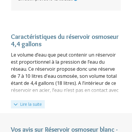
Caractéristiques du réservoir osmoseur
4,4 gallons
Le volume d’eau que peut contenir un réservoir
est proportionnel à la pression de l’eau du
réseau. Ce réservoir propose donc une réserve
de 7 à 10 litres d'eau osmosée, son volume total
étant de 4,4 gallons (18 litres). A l’intérieur de ce
réservoir en acier, l’eau n’est pas en contact avec
le métal, mais avec une coque protectrice en
Polypropylène (PP).
Lire la suite
Le réservoir osmoseur 4,4 gallons mesure 36,8
cm de hauteur, son diamètre est de 27,9 cm et
son poids de 3,6 kg. Ce réservoir se place sur un
Vos avis sur Réservoir osmoseur blanc -