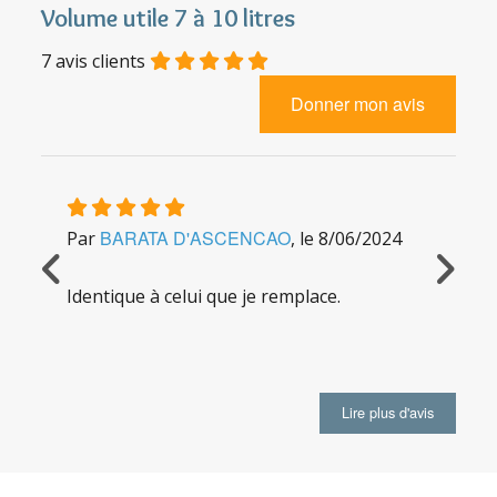
support en plastique, livré en série.
Volume utile 7 à 10 litres
Une fois par an, la pression du réservoir doit être
7
avis clients
vérifiée : le
réservoir étant vide d'eau
, dévisser le
capuchon de la valve à air et regonfler le
Donner mon avis
réservoir à 0,4 bar, puis revisser le capuchon.
BARATA D'ASCENCAO
D
Par
, le
8/06/2024
Par
Identique à celui que je remplace.
Identi
Livrai
ma co
Lire plus d'avis