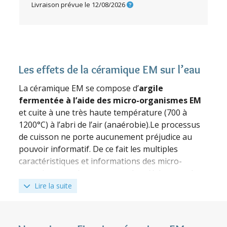
Livraison prévue le
12/08/2026
Les effets de la céramique EM sur l’eau
La céramique EM se compose d’
argile
fermentée à l’aide des micro-organismes EM
et cuite à une très haute température (700 à
1200°C) à l’abri de l’air (anaérobie).Le processus
de cuisson ne porte aucunement préjudice au
pouvoir informatif. De ce fait les multiples
caractéristiques et informations des micro-
organismes, qui ne peuvent plus s’échapper de
l’argile, se conservent. C’est ce qui explique
Lire la suite
l’
action de longue durée
des céramiques EM qui
au contact de l’eau vont produire les effets
suivants :