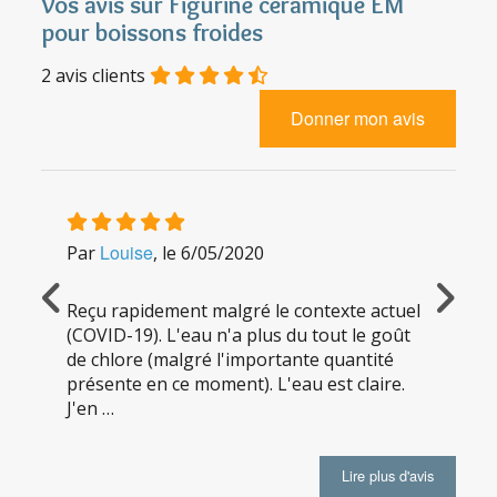
Vos avis sur Figurine céramique EM
Diminution de la taille des clusters (petits
pour boissons froides
agrégats d'une dizaine à une centaine de
2
avis clients
molécules d'eau)
Diminution de la tension superficielle
Donner mon avis
Les produits EM® Ceramics agissent grâce
au principe de résonance.
Ils redynamisent
l’eau
, avec pour résultats une réduction de
l’oxydation, l'atténuation du goût
désagréable et une amélioration de la
Louise
I
Par
, le
6/05/2020
Par
qualité de l’eau
ur le
Reçu rapidement malgré le contexte actuel
Reçu t
Comment utiliser la figurine céramique
(COVID-19). L'eau n'a plus du tout le goût
calcai
EM pour boissons froides
de chlore (malgré l'importante quantité
présente en ce moment). L'eau est claire.
Plus la céramique est immergée longtemps dans
J'en …
l'eau, plus elle sera efficace. D'un diamètre de 5
cm, la figurine céramique EM se place simplement
Lire plus d'avis
au fond d'un pichet ou de tout récipient destiné à